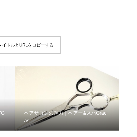
タイトルとURLをコピーする
室G
ヘアサロンの魅力｜ヘアー&スパGraci
as