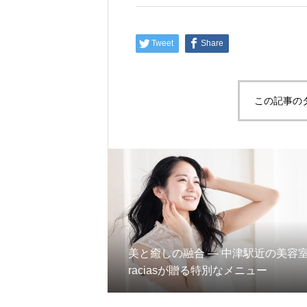
Tweet
Share
この記事の
美と癒しの融合 ― 中津駅近の美容
raciasが贈る特別なメニュー